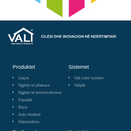
Produktet
Sistemet
Llaçra
Vali color system
Ngjitës të pllakave
Valipik
Ngjitës të termoizolimeve
Fasadat
Baza
Auto nivelant
Hidroizolime