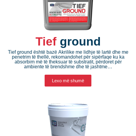
Tief
ground
Tief ground është bazë Akrilike me lidhje të lartë dhe me
penetrim të thellë, rekomandohet për sipërfaqe ku ka
absorbim më të theksuar të substratit, përdoret për
ambiente të brendshme dhe të jashtme…
Lexo më shumë