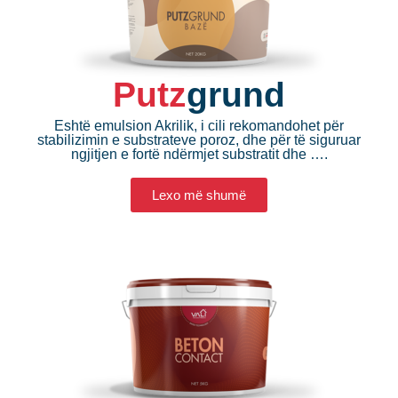
Putz
grund
Eshtë emulsion Akrilik, i cili rekomandohet për
stabilizimin e substrateve poroz, dhe për të siguruar
ngjitjen e fortë ndërmjet substratit dhe ….
Lexo më shumë