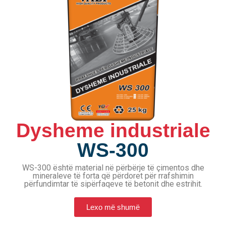
Dysheme industriale
WS-300
WS-300 është material në përbërje të çimentos dhe
mineraleve të forta që përdoret për rrafshimin
përfundimtar të sipërfaqeve të betonit dhe estrihit.
Lexo më shumë